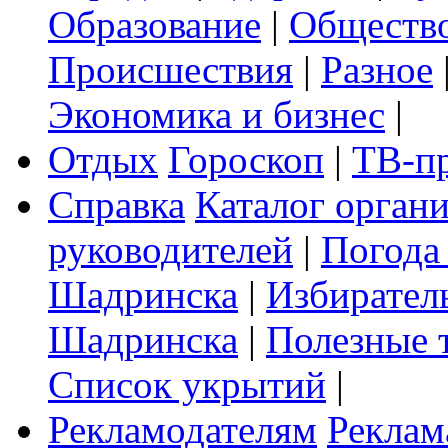
Образование
|
Обществ
Происшествия
|
Разное
Экономика и бизнес
|
Отдых
Гороскоп
|
ТВ-п
Справка
Каталог орган
руководителей
|
Погода
Шадринска
|
Избирател
Шадринска
|
Полезные 
Список укрытий
|
Рекламодателям
Реклам