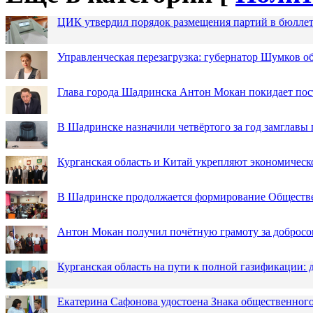
ЦИК утвердил порядок размещения партий в бюллет
Управленческая перезагрузка: губернатор Шумков о
Глава города Шадринска Антон Мокан покидает пос
В Шадринске назначили четвёртого за год замглавы 
Курганская область и Китай укрепляют экономическ
В Шадринске продолжается формирование Обществ
Антон Мокан получил почётную грамоту за добросо
Курганская область на пути к полной газификации
Екатерина Сафонова удостоена Знака общественн