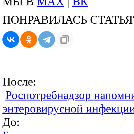
МЫ В
MAX
|
ВК
ПОНРАВИЛАСЬ СТАТЬЯ
После:
Роспотребнадзор напомн
энтеровирусной инфекци
До: