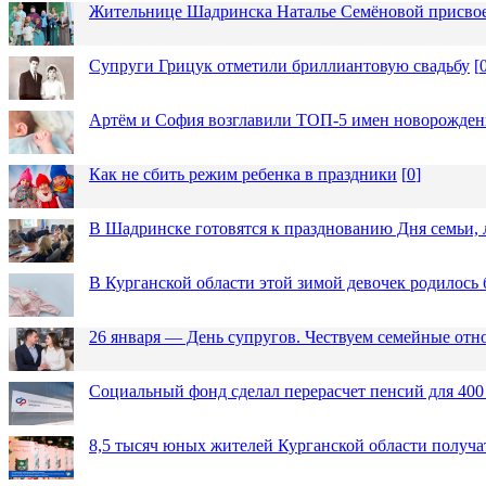
Жительнице Шадринска Наталье Семёновой присвое
Супруги Грицук отметили бриллиантовую свадьбу
[
Артём и София возглавили ТОП-5 имен новорожденн
Как не сбить режим ребенка в праздники
[
0
]
В Шадринске готовятся к празднованию Дня семьи, 
В Курганской области этой зимой девочек родилось 
26 января — День супругов. Чествуем семейные от
Социальный фонд сделал перерасчет пенсий для 400
8,5 тысяч юных жителей Курганской области получа