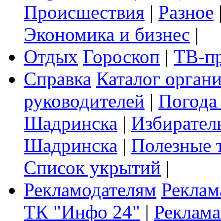
Происшествия
|
Разное
Экономика и бизнес
|
Отдых
Гороскоп
|
ТВ-п
Справка
Каталог орган
руководителей
|
Погода
Шадринска
|
Избирател
Шадринска
|
Полезные 
Список укрытий
|
Рекламодателям
Реклам
ТК "Инфо 24"
|
Реклама