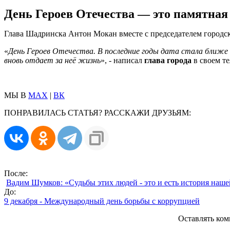
День Героев Отечества — это памятная д
Глава Шадринска Антон Мокан вместе с председателем городс
«
День Героев Отечества. В последние годы дата стала ближе к
вновь отдает за неё жизнь
», - написал
глава города
в своем те
МЫ В
MAX
|
ВК
ПОНРАВИЛАСЬ СТАТЬЯ? РАССКАЖИ ДРУЗЬЯМ:
После:
Вадим Шумков: «Судьбы этих людей - это и есть история наш
До:
9 декабря - Международный день борьбы с коррупцией
Оставлять ком