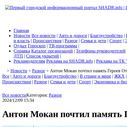
Главная
Новости
Все новости
|
Авто и дороги
|
Благоустройство
|
и власть
|
Происшествия
|
Разное
|
Семья и дети
|
Спорт
|
Э
Отдых
Гороскоп
|
ТВ-программа
|
Справка
Каталог организаций
|
Телефоны руководителей
ДТП
|
Список укрытий
|
Рекламодателям
Реклама на SHADR.info
|
Реклама на ТК 
>
Новости
>
Разное
> Антон Мокан почтил память Героев От
Все
|
Авто и дороги
|
Благоустройство
|
В стране и мире
|
ЖКХ
Происшествия
|
Разное
|
Семья и дети
|
Спорт
|
Экономика и би
Все новости
Категория:
Разное
2024/12/09 15:34
Антон Мокан почтил память Г