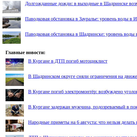
Долгожданные дожди: в выходные в Шадринске во
Паводковая обстановка в Зауралье: уровень воды в 
Паводковая обстановка в Шадринске: уровень воды 
Главные новости:
В Кургане в ДТП погиб мотоциклист
В Шадринском округе сняли ограничения на движе
В Кургане погиб электромонтёр: возбуждено уголо
В Кургане задержан мужчина, подозреваемый в по
Народные приметы на 6 августа: что нельзя делать