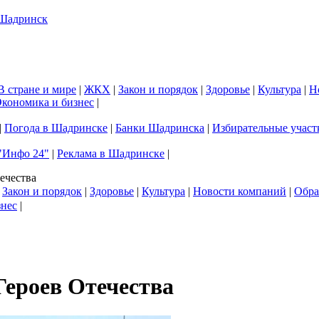
В стране и мире
|
ЖКХ
|
Закон и порядок
|
Здоровье
|
Культура
|
Н
кономика и бизнес
|
|
Погода в Шадринске
|
Банки Шадринска
|
Избирательные участ
"Инфо 24"
|
Реклама в Шадринске
|
ечества
|
Закон и порядок
|
Здоровье
|
Культура
|
Новости компаний
|
Обра
знес
|
ероев Отечества