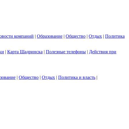
овости компаний
|
Образование
|
Общество
|
Отдых
|
Политика
ки
|
Карта Шадринска
|
Полезные телефоны
|
Действия при
зование
|
Общество
|
Отдых
|
Политика и власть
|