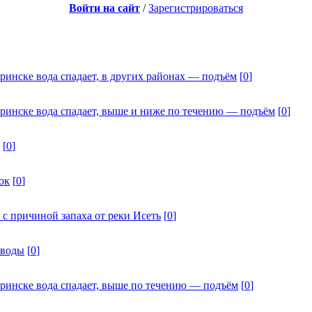
Войти на сайт
/
Зарегистрироваться
ринске вода спадает, в других районах — подъём
[
0
]
дринске вода спадает, выше и ниже по течению — подъём
[
0
]
[
0
]
ок
[
0
]
 с причиной запаха от реки Исеть
[
0
]
 воды
[
0
]
дринске вода спадает, выше по течению — подъём
[
0
]