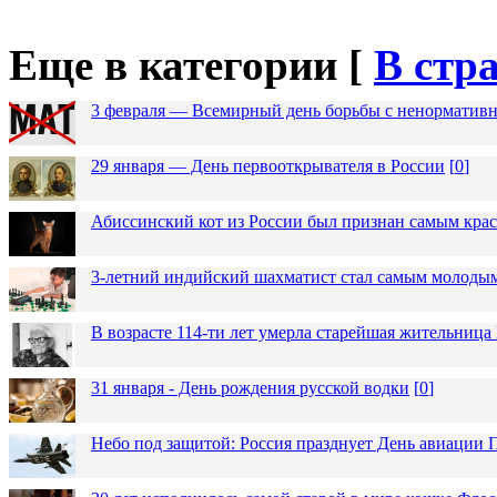
Еще в категории [
В стр
3 февраля — Всемирный день борьбы с ненормативн
29 января — День первооткрывателя в России
[
0
]
Абиссинский кот из России был признан самым кра
3-летний индийский шахматист стал самым молоды
В возрасте 114-ти лет умерла старейшая жительниц
31 января - День рождения русской водки
[
0
]
Небо под защитой: Россия празднует День авиации