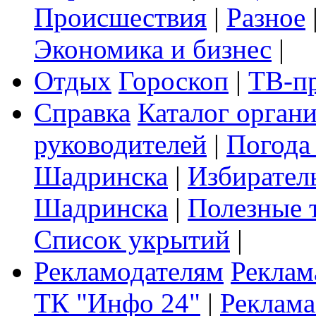
Происшествия
|
Разное
Экономика и бизнес
|
Отдых
Гороскоп
|
ТВ-п
Справка
Каталог орган
руководителей
|
Погода
Шадринска
|
Избирател
Шадринска
|
Полезные 
Список укрытий
|
Рекламодателям
Реклам
ТК "Инфо 24"
|
Реклама