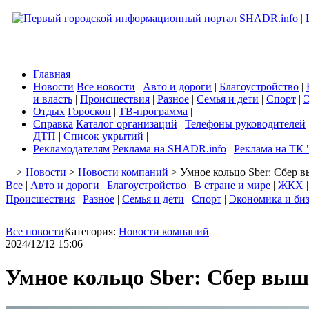
Главная
Новости
Все новости
|
Авто и дороги
|
Благоустройство
|
и власть
|
Происшествия
|
Разное
|
Семья и дети
|
Спорт
|
Э
Отдых
Гороскоп
|
ТВ-программа
|
Справка
Каталог организаций
|
Телефоны руководителей
ДТП
|
Список укрытий
|
Рекламодателям
Реклама на SHADR.info
|
Реклама на ТК 
>
Новости
>
Новости компаний
> Умное кольцо Sber: Сбер 
Все
|
Авто и дороги
|
Благоустройство
|
В стране и мире
|
ЖКХ
Происшествия
|
Разное
|
Семья и дети
|
Спорт
|
Экономика и би
Все новости
Категория:
Новости компаний
2024/12/12 15:06
Умное кольцо Sber: Сбер выш