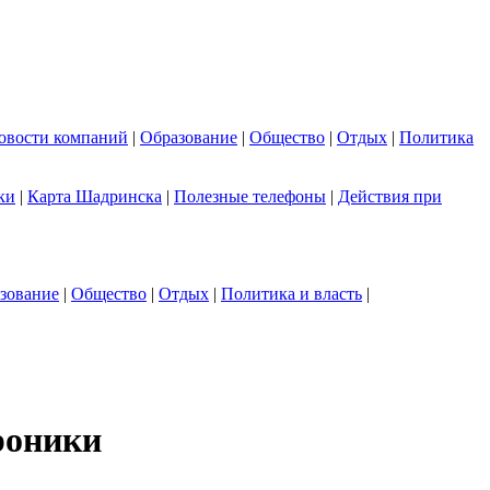
овости компаний
|
Образование
|
Общество
|
Отдых
|
Политика
ки
|
Карта Шадринска
|
Полезные телефоны
|
Действия при
зование
|
Общество
|
Отдых
|
Политика и власть
|
роники