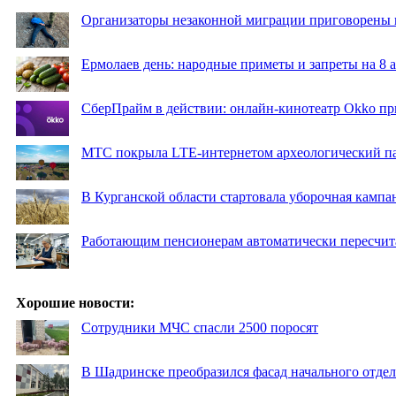
Организаторы незаконной миграции приговорены 
Ермолаев день: народные приметы и запреты на 8 а
СберПрайм в действии: онлайн-кинотеатр Okko пр
МТС покрыла LTE-интернетом археологический пар
В Курганской области стартовала уборочная кампа
Работающим пенсионерам автоматически пересчи
Хорошие новости:
Сотрудники МЧС спасли 2500 поросят
В Шадринске преобразился фасад начального отд