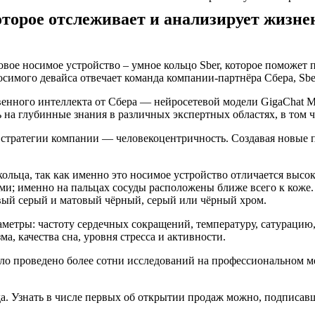
которое отслеживает и анализирует жизн
вое носимое устройство – умное кольцо Sber, которое поможет 
осимого девайса отвечает команда компании-партнёра Сбера, Sbe
венного интеллекта от Сбера — нейросетевой модели GigaChat 
ь на глубинные знания в различных экспертных областях, в том 
 стратегии компании — человекоцентричность. Создавая новые 
ольца, так как именно это носимое устройство отличается высо
ми; именно на пальцах сосуды расположены ближе всего к коже. У
вый серый и матовый чёрный, серый или чёрный хром.
аметры: частоту сердечных сокращений, температуру, сатурацию
а, качества сна, уровня стресса и активности.
ло проведено более сотни исследований на профессиональном м
ода. Узнать в числе первых об открытии продаж можно, подписа