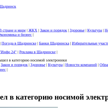
В стране и мире
|
ЖКХ
|
Закон и порядок
|
Здоровье
|
Культура
|
Н
кономика и бизнес
|
|
Погода в Шадринске
|
Банки Шадринска
|
Избирательные участ
"Инфо 24"
|
Реклама в Шадринске
|
вышел в категорию носимой электроники
|
Закон и порядок
|
Здоровье
|
Культура
|
Новости компаний
|
Обра
знес
|
ел в категорию носимой элект