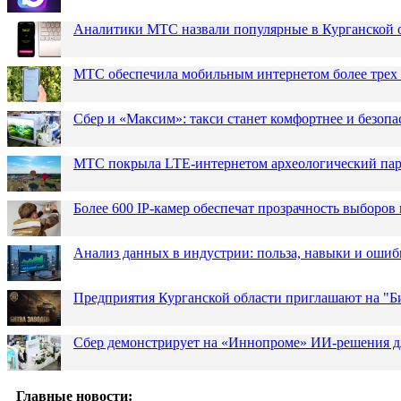
Аналитики МТС назвали популярные в Курганской 
МТС обеспечила мобильным интернетом более трех 
Сбер и «Максим»: такси станет комфортнее и безопа
МТС покрыла LTE-интернетом археологический парк
Более 600 IP-камер обеспечат прозрачность выборов
Анализ данных в индустрии: польза, навыки и ошиб
Предприятия Курганской области приглашают на "Би
Сбер демонстрирует на «Иннопроме» ИИ-решения д
Главные новости: