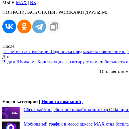
МЫ В
MAX
|
ВК
ПОНРАВИЛАСЬ СТАТЬЯ? РАССКАЖИ ДРУЗЬЯМ:
После:
41-летней жительнице Шадринска предъявлено обвинение в да
До:
Вадим Шумков: «Конституция гарантирует нам стабильность и
Оставлять ком
Еще в категории [
Новости компаний
]
СберПрайм в действии: онлайн-кинотеатр Okko при
Мобильный трафик в мессенджере MAX стал бесплат