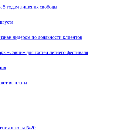
к 5 годам лишения свободы
вгуста
изнан лидером по лояльности клиентов
к «Савин» для гостей летнего фестиваля
ния
тают выплаты
еления школы №20