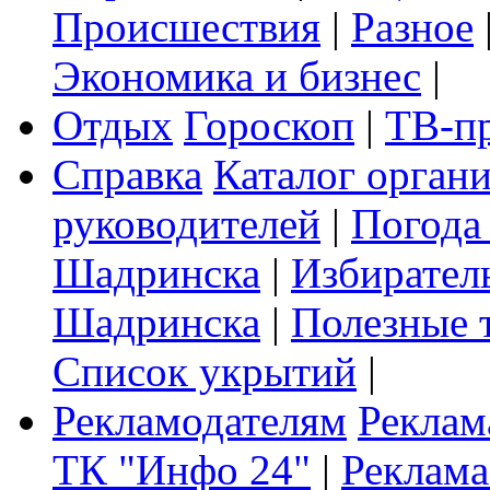
Происшествия
|
Разное
Экономика и бизнес
|
Отдых
Гороскоп
|
ТВ-п
Справка
Каталог орган
руководителей
|
Погода
Шадринска
|
Избирател
Шадринска
|
Полезные 
Список укрытий
|
Рекламодателям
Реклам
ТК "Инфо 24"
|
Реклама