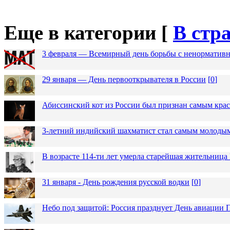
Еще в категории [
В стр
3 февраля — Всемирный день борьбы с ненормативн
29 января — День первооткрывателя в России
[
0
]
Абиссинский кот из России был признан самым кра
3-летний индийский шахматист стал самым молоды
В возрасте 114-ти лет умерла старейшая жительниц
31 января - День рождения русской водки
[
0
]
Небо под защитой: Россия празднует День авиации