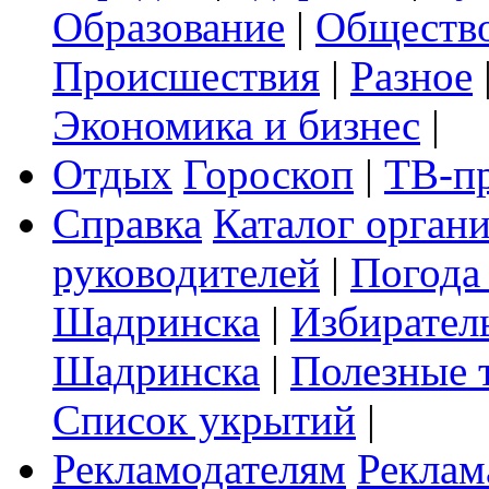
Образование
|
Обществ
Происшествия
|
Разное
Экономика и бизнес
|
Отдых
Гороскоп
|
ТВ-п
Справка
Каталог орган
руководителей
|
Погода
Шадринска
|
Избирател
Шадринска
|
Полезные 
Список укрытий
|
Рекламодателям
Реклам