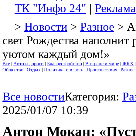
ТК "Инфо 24"
|
Реклама
>
Новости
>
Разное
> А
свет Рождества наполнит 
уютом каждый дом!»
Все
|
Авто и дороги
|
Благоустройство
|
В стране и мире
|
ЖКХ
Общество
|
Отдых
|
Политика и власть
|
Происшествия
|
Разное
Все новости
Категория:
Ра
2025/01/07 10:39
Антон Мокан: «Пуст