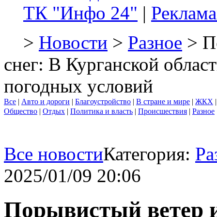
ТК "Инфо 24"
|
Реклама
>
Новости
>
Разное
> П
снег: В Курганской облас
погодных условий
Все
|
Авто и дороги
|
Благоустройство
|
В стране и мире
|
ЖКХ
Общество
|
Отдых
|
Политика и власть
|
Происшествия
|
Разное
Все новости
Категория:
Ра
2025/01/09 20:06
Порывистый ветер и