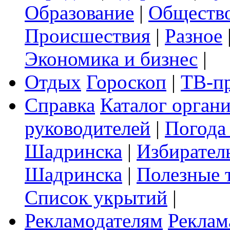
Образование
|
Обществ
Происшествия
|
Разное
Экономика и бизнес
|
Отдых
Гороскоп
|
ТВ-п
Справка
Каталог орган
руководителей
|
Погода
Шадринска
|
Избирател
Шадринска
|
Полезные 
Список укрытий
|
Рекламодателям
Реклам