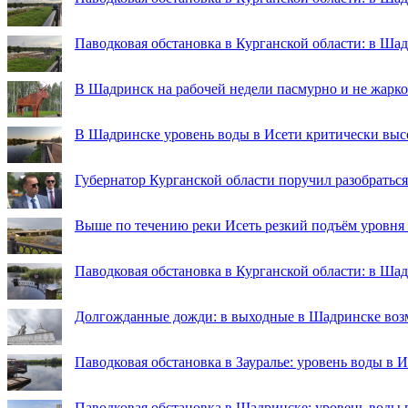
Паводковая обстановка в Курганской области: в Ша
В Шадринск на рабочей недели пасмурно и не жарко
В Шадринске уровень воды в Исети критически выс
Губернатор Курганской области поручил разобраться
Выше по течению реки Исеть резкий подъём уровня
Паводковая обстановка в Курганской области: в Ша
Долгожданные дожди: в выходные в Шадринске во
Паводковая обстановка в Зауралье: уровень воды в 
Паводковая обстановка в Шадринске: уровень воды 