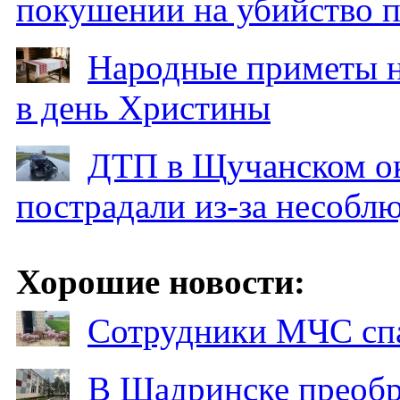
покушении на убийство п
Народные приметы на
в день Христины
ДТП в Щучанском ок
пострадали из-за несобл
Хорошие новости:
Сотрудники МЧС спа
В Шадринске преобр