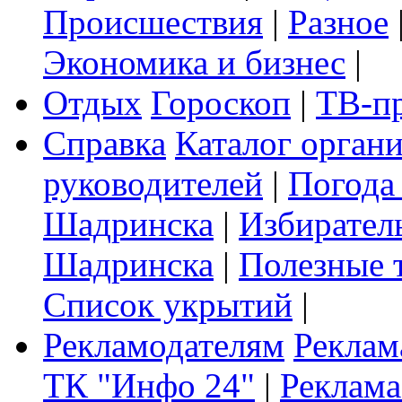
Происшествия
|
Разное
Экономика и бизнес
|
Отдых
Гороскоп
|
ТВ-п
Справка
Каталог орган
руководителей
|
Погода
Шадринска
|
Избирател
Шадринска
|
Полезные 
Список укрытий
|
Рекламодателям
Реклам
ТК "Инфо 24"
|
Реклама