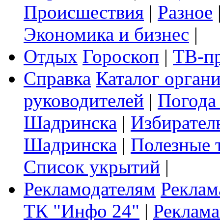
Происшествия
|
Разное
Экономика и бизнес
|
Отдых
Гороскоп
|
ТВ-п
Справка
Каталог орган
руководителей
|
Погода
Шадринска
|
Избирател
Шадринска
|
Полезные 
Список укрытий
|
Рекламодателям
Реклам
ТК "Инфо 24"
|
Реклама