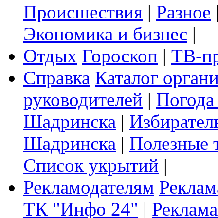
Происшествия
|
Разное
Экономика и бизнес
|
Отдых
Гороскоп
|
ТВ-п
Справка
Каталог орган
руководителей
|
Погода
Шадринска
|
Избирател
Шадринска
|
Полезные 
Список укрытий
|
Рекламодателям
Реклам
ТК "Инфо 24"
|
Реклама