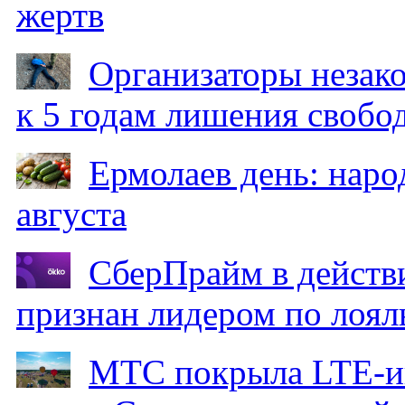
жертв
Организаторы незак
к 5 годам лишения свобо
Ермолаев день: наро
августа
СберПрайм в действ
признан лидером по лоял
МТС покрыла LTE-ин