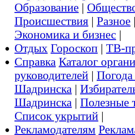
Образование
|
Обществ
Происшествия
|
Разное
Экономика и бизнес
|
Отдых
Гороскоп
|
ТВ-п
Справка
Каталог орган
руководителей
|
Погода
Шадринска
|
Избирател
Шадринска
|
Полезные 
Список укрытий
|
Рекламодателям
Реклам