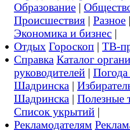
Образование
|
Обществ
Происшествия
|
Разное
Экономика и бизнес
|
Отдых
Гороскоп
|
ТВ-п
Справка
Каталог орган
руководителей
|
Погода
Шадринска
|
Избирател
Шадринска
|
Полезные 
Список укрытий
|
Рекламодателям
Реклам