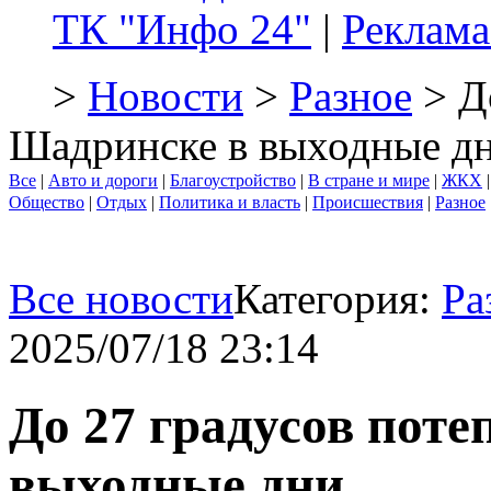
ТК "Инфо 24"
|
Реклама
>
Новости
>
Разное
> До
Шадринске в выходные д
Все
|
Авто и дороги
|
Благоустройство
|
В стране и мире
|
ЖКХ
Общество
|
Отдых
|
Политика и власть
|
Происшествия
|
Разное
Все новости
Категория:
Ра
2025/07/18 23:14
До 27 градусов поте
выходные дни