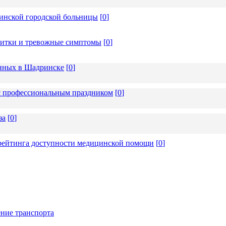
инской городской больницы
[
0
]
апитки и тревожные симптомы
[
0
]
ённых в Шадринске
[
0
]
 с профессиональным праздником
[
0
]
за
[
0
]
 рейтинга доступности медицинской помощи
[
0
]
ние транспорта