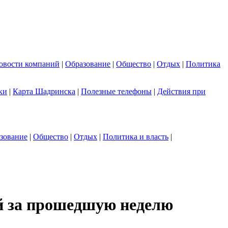
овости компаний
|
Образование
|
Общество
|
Отдых
|
Политика
ки
|
Карта Шадринска
|
Полезные телефоны
|
Действия при
зование
|
Общество
|
Отдых
|
Политика и власть
|
ей за прошедшую неделю