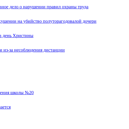
вное дело о нарушении правил охраны труда
кушении на убийство полуторагодовалой дочери
 в день Христины
и из-за несоблюдения дистанции
еления школы №20
ается