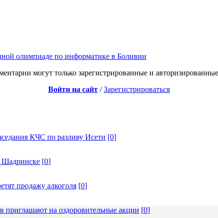
дной олимпиаде по информатике в Боливии
ментарии могут только зарегистрированные и авторизированные
Войти на сайт
/
Зарегистрироваться
аседания КЧС по разливу Исети
[
0
]
в Шадринске
[
0
]
ретят продажу алкоголя
[
0
]
ев приглашают на оздоровительные акции
[
0
]