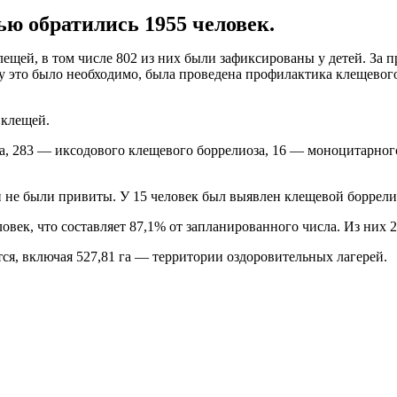
ью обратились 1955 человек.
клещей, в том числе 802 из них были зафиксированы у детей. З
му это было необходимо, была проведена профилактика клещево
 клещей.
а, 283 — иксодового клещевого боррелиоза, 16 — моноцитарног
и не были привиты. У 15 человек был выявлен клещевой боррели
век, что составляет 87,1% от запланированного числа. Из них 2
тся, включая 527,81 га — территории оздоровительных лагерей.