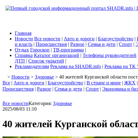
Главная
Новости
Все новости
|
Авто и дороги
|
Благоустройство
|
и власть
|
Происшествия
|
Разное
|
Семья и дети
|
Спорт
|
Э
Отдых
Гороскоп
|
ТВ-программа
|
Справка
Каталог организаций
|
Телефоны руководителей
ДТП
|
Список укрытий
|
Рекламодателям
Реклама на SHADR.info
|
Реклама на ТК 
>
Новости
>
Здоровье
> 40 жителей Курганской области пос
Все
|
Авто и дороги
|
Благоустройство
|
В стране и мире
|
ЖКХ
Происшествия
|
Разное
|
Семья и дети
|
Спорт
|
Экономика и би
Все новости
Категория:
Здоровье
2025/08/03 11:10
40 жителей Курганской облас