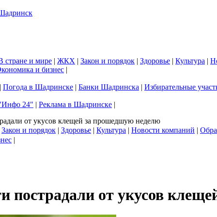
В стране и мире
|
ЖКХ
|
Закон и порядок
|
Здоровье
|
Культура
|
Н
кономика и бизнес
|
|
Погода в Шадринске
|
Банки Шадринска
|
Избирательные участ
"Инфо 24"
|
Реклама в Шадринске
|
традали от укусов клещей за прошедшую неделю
|
Закон и порядок
|
Здоровье
|
Культура
|
Новости компаний
|
Обра
знес
|
ти пострадали от укусов клещ