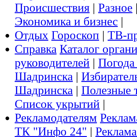
Происшествия
|
Разное
Экономика и бизнес
|
Отдых
Гороскоп
|
ТВ-п
Справка
Каталог орган
руководителей
|
Погода
Шадринска
|
Избирател
Шадринска
|
Полезные 
Список укрытий
|
Рекламодателям
Реклам
ТК "Инфо 24"
|
Реклама