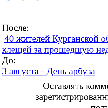
После:
40 жителей Курганской о
клещей за прошедшую не
До:
3 августа - День арбуза
Оставлять комм
зарегистрированн
поль