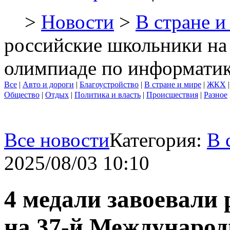
>
Новости
>
В стране и
российские школьники н
олимпиаде по информатик
Все
|
Авто и дороги
|
Благоустройство
|
В стране и мире
|
ЖКХ
Общество
|
Отдых
|
Политика и власть
|
Происшествия
|
Разное
Все новости
Категория:
В 
2025/08/03 10:10
4 медали завоевали
на 37-й Международ