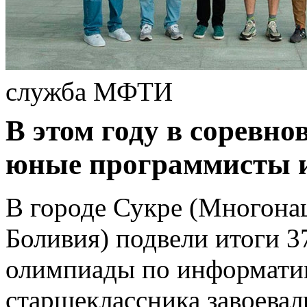
служба МФТИ
В этом году в соревн
юные программисты из
В городе Сукре (Многона
Боливия) подвели итоги 
олимпиады по информатик
старшеклассника завоевал