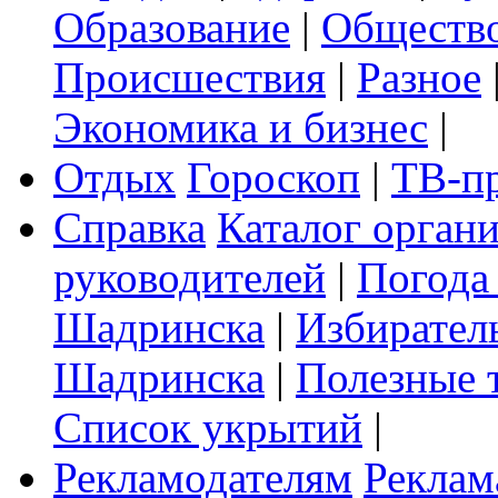
Образование
|
Обществ
Происшествия
|
Разное
Экономика и бизнес
|
Отдых
Гороскоп
|
ТВ-п
Справка
Каталог орган
руководителей
|
Погода
Шадринска
|
Избирател
Шадринска
|
Полезные 
Список укрытий
|
Рекламодателям
Реклам