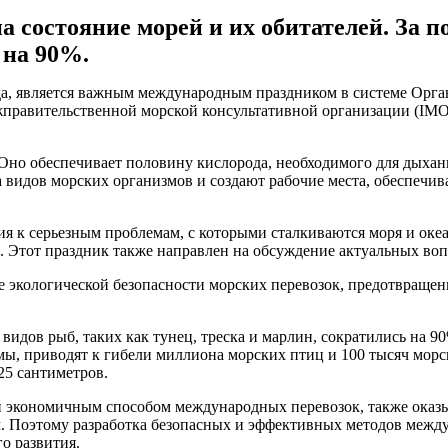
 состояние морей и их обитателей. За п
 на 90%.
ода, является важным международным праздником в системе Ор
равительственной морской консультативной организации (IMO), 
 Оно обеспечивает половину кислорода, необходимого для дыха
а видов морских организмов и создают рабочие места, обеспечи
я к серьезным проблемам, с которыми сталкиваются моря и океа
 Этот праздник также направлен на обсуждение актуальных воп
 экологической безопасности морских перевозок, предотвращени
видов рыб, таких как тунец, треска и марлин, сократились на 9
мы, приводят к гибели миллиона морских птиц и 100 тысяч мор
25 сантиметров.
и экономичным способом международных перевозок, также оказыв
. Поэтому разработка безопасных и эффективных методов между
о развития.