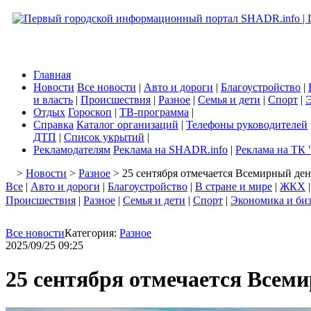
Главная
Новости
Все новости
|
Авто и дороги
|
Благоустройство
|
и власть
|
Происшествия
|
Разное
|
Семья и дети
|
Спорт
|
Э
Отдых
Гороскоп
|
ТВ-программа
|
Справка
Каталог организаций
|
Телефоны руководителей
ДТП
|
Список укрытий
|
Рекламодателям
Реклама на SHADR.info
|
Реклама на ТК 
>
Новости
>
Разное
> 25 сентября отмечается Всемирный ден
Все
|
Авто и дороги
|
Благоустройство
|
В стране и мире
|
ЖКХ
Происшествия
|
Разное
|
Семья и дети
|
Спорт
|
Экономика и би
Все новости
Категория:
Разное
2025/09/25 09:25
25 сентября отмечается Всем