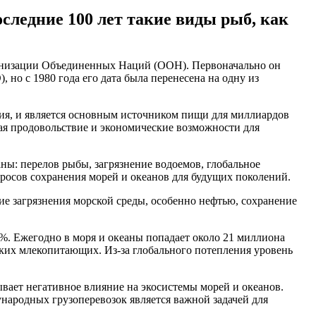
оследние 100 лет такие виды рыб, как
ганизации Объединенных Наций (ООН). Первоначально он
но с 1980 года его дата была перенесена на одну из
ния, и является основным источником пищи для миллиардов
вая продовольствие и экономические возможности для
ны: перелов рыбы, загрязнение водоемов, глобальное
росов сохранения морей и океанов для будущих поколений.
е загрязнения морской среды, особенно нефтью, сохранение
0%. Ежегодно в моря и океаны попадает около 21 миллиона
ских млекопитающих. Из-за глобального потепления уровень
ает негативное влияние на экосистемы морей и океанов.
народных грузоперевозок является важной задачей для