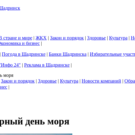
В стране и мире
|
ЖКХ
|
Закон и порядок
|
Здоровье
|
Культура
|
Н
кономика и бизнес
|
|
Погода в Шадринске
|
Банки Шадринска
|
Избирательные участ
"Инфо 24"
|
Реклама в Шадринске
|
ь моря
|
Закон и порядок
|
Здоровье
|
Культура
|
Новости компаний
|
Обра
знес
|
ирный день моря