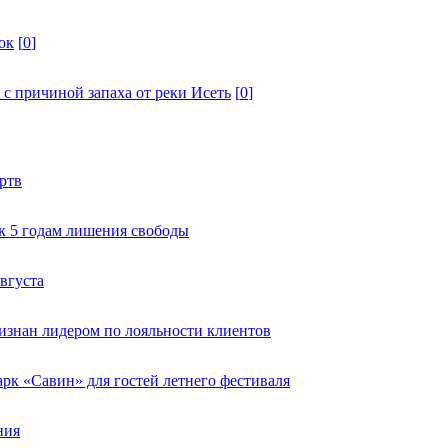
ок
[
0
]
 с причиной запаха от реки Исеть
[
0
]
ртв
к 5 годам лишения свободы
вгуста
изнан лидером по лояльности клиентов
к «Савин» для гостей летнего фестиваля
ния