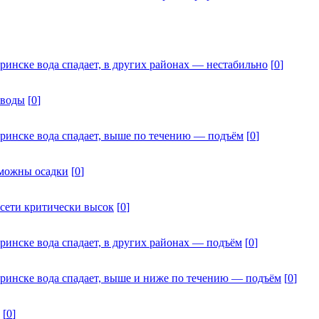
ринске вода спадает, в других районах — нестабильно
[
0
]
 воды
[
0
]
дринске вода спадает, выше по течению — подъём
[
0
]
зможны осадки
[
0
]
Исети критически высок
[
0
]
ринске вода спадает, в других районах — подъём
[
0
]
дринске вода спадает, выше и ниже по течению — подъём
[
0
]
[
0
]