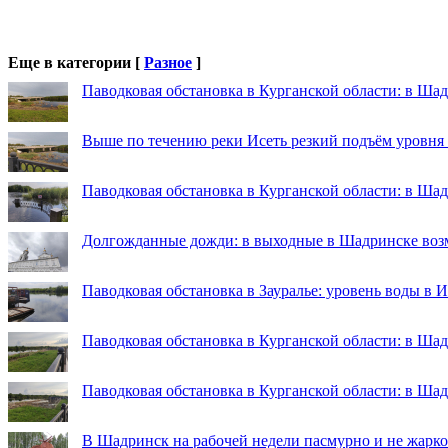
Еще в категории [
Разное
]
Паводковая обстановка в Курганской области: в Шад
Выше по течению реки Исеть резкий подъём уровня
Паводковая обстановка в Курганской области: в Ша
Долгожданные дожди: в выходные в Шадринске во
Паводковая обстановка в Зауралье: уровень воды в 
Паводковая обстановка в Курганской области: в Шад
Паводковая обстановка в Курганской области: в Ша
В Шадринск на рабочей недели пасмурно и не жарко