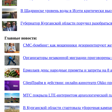
В Шадринске уровень воды в Исети критически выс
Губернатор Курганской области поручил разобраться
Главные новости:
СМС-бомбинг: как мошенники дезориентируют же
Организаторы незаконной миграции приговорены 
Ермолаев день: народные приметы и запреты на 8 а
СберПрайм в действии: онлайн-кинотеатр Okko пр
МТС покрыла LTE-интернетом археологический пар
В Курганской области стартовала уборочная кампа