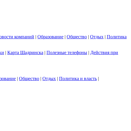
овости компаний
|
Образование
|
Общество
|
Отдых
|
Политика
ки
|
Карта Шадринска
|
Полезные телефоны
|
Действия при
зование
|
Общество
|
Отдых
|
Политика и власть
|