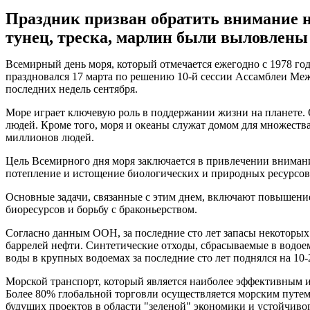
Праздник призван обратить внимание на
тунец, треска, марлин были выловлены
Всемирный день моря, который отмечается ежегодно с 1978 г
праздновался 17 марта по решению 10-й сессии Ассамблеи Межп
последних недель сентября.
Море играет ключевую роль в поддержании жизни на планете.
людей. Кроме того, моря и океаны служат домом для множеств
миллионов людей.
Цель Всемирного дня моря заключается в привлечении внимани
потепление и истощение биологических и природных ресурсов.
Основные задачи, связанные с этим днем, включают повышение
биоресурсов и борьбу с браконьерством.
Согласно данным ООН, за последние сто лет запасы некоторых 
баррелей нефти. Синтетические отходы, сбрасываемые в водое
воды в крупных водоемах за последние сто лет поднялся на 10-
Морской транспорт, который является наиболее эффективным 
Более 80% глобальной торговли осуществляется морским путем
будущих проектов в области "зеленой" экономики и устойчивог