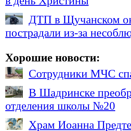
в день Христины
ДТП в Щучанском ок
пострадали из-за несобл
Хорошие новости:
Сотрудники МЧС спа
В Шадринске преобр
отделения школы №20
Храм Иоанна Предтеч