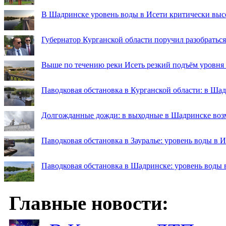
В Шадринске уровень воды в Исети критически выс
Губернатор Курганской области поручил разобраться
Выше по течению реки Исеть резкий подъём уровня
Паводковая обстановка в Курганской области: в Ша
Долгожданные дожди: в выходные в Шадринске во
Паводковая обстановка в Зауралье: уровень воды в 
Паводковая обстановка в Шадринске: уровень воды 
Главные новости: