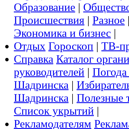
Образование
|
Обществ
Происшествия
|
Разное
Экономика и бизнес
|
Отдых
Гороскоп
|
ТВ-п
Справка
Каталог орган
руководителей
|
Погода
Шадринска
|
Избирател
Шадринска
|
Полезные 
Список укрытий
|
Рекламодателям
Реклам