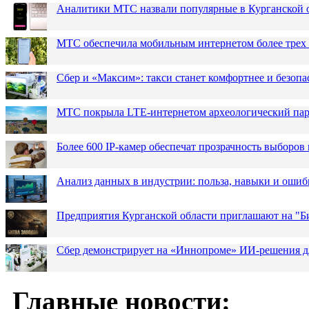
Аналитики МТС назвали популярные в Курганской 
МТС обеспечила мобильным интернетом более трех 
Сбер и «Максим»: такси станет комфортнее и безопа
МТС покрыла LTE-интернетом археологический парк
Более 600 IP-камер обеспечат прозрачность выборов
Анализ данных в индустрии: польза, навыки и ошиб
Предприятия Курганской области приглашают на "Би
Сбер демонстрирует на «Иннопроме» ИИ-решения д
Главные новости: