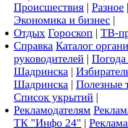
Происшествия
|
Разное
Экономика и бизнес
|
Отдых
Гороскоп
|
ТВ-п
Справка
Каталог орган
руководителей
|
Погода
Шадринска
|
Избирател
Шадринска
|
Полезные 
Список укрытий
|
Рекламодателям
Реклам
ТК "Инфо 24"
|
Реклама