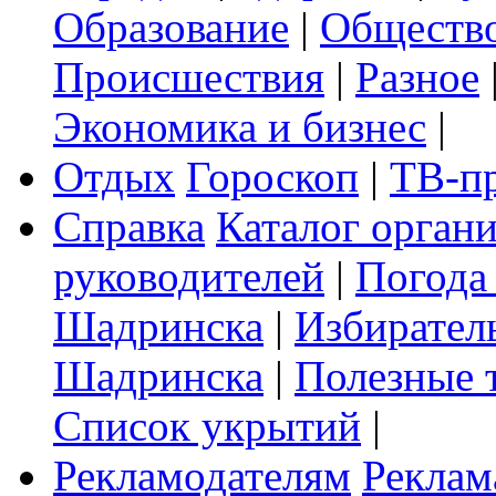
Образование
|
Обществ
Происшествия
|
Разное
Экономика и бизнес
|
Отдых
Гороскоп
|
ТВ-п
Справка
Каталог орган
руководителей
|
Погода
Шадринска
|
Избирател
Шадринска
|
Полезные 
Список укрытий
|
Рекламодателям
Реклам