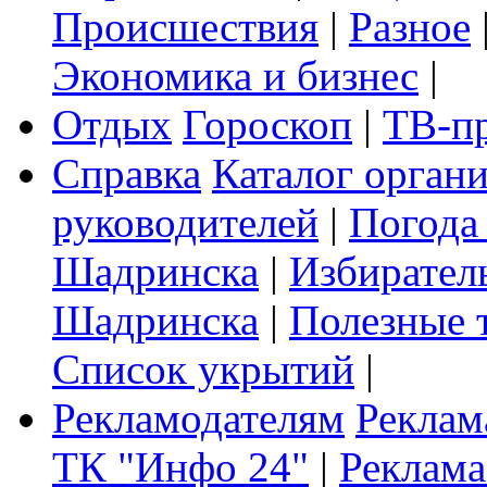
Происшествия
|
Разное
Экономика и бизнес
|
Отдых
Гороскоп
|
ТВ-п
Справка
Каталог орган
руководителей
|
Погода
Шадринска
|
Избирател
Шадринска
|
Полезные 
Список укрытий
|
Рекламодателям
Реклам
ТК "Инфо 24"
|
Реклама