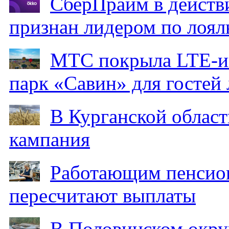
СберПрайм в действ
признан лидером по лоял
МТС покрыла LTE-ин
парк «Савин» для гостей 
В Курганской област
кампания
Работающим пенсион
пересчитают выплаты
В Половинском окру