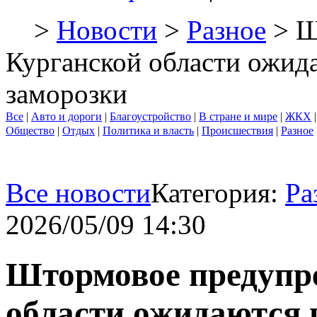
>
Новости
>
Разное
> Ш
Курганской области ожида
заморозки
Все
|
Авто и дороги
|
Благоустройство
|
В стране и мире
|
ЖКХ
Общество
|
Отдых
|
Политика и власть
|
Происшествия
|
Разное
Все новости
Категория:
Ра
2026/05/09 14:30
Штормовое предупре
области ожидаются 