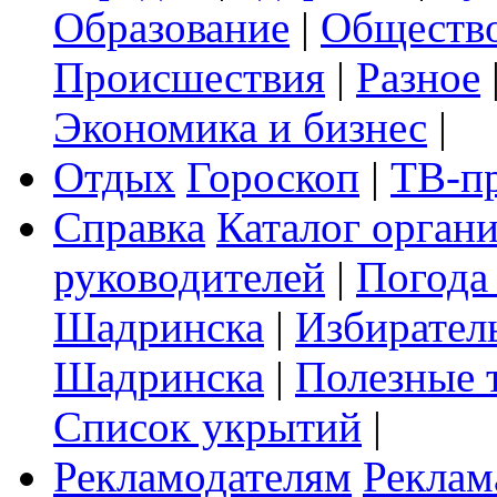
Образование
|
Обществ
Происшествия
|
Разное
Экономика и бизнес
|
Отдых
Гороскоп
|
ТВ-п
Справка
Каталог орган
руководителей
|
Погода
Шадринска
|
Избирател
Шадринска
|
Полезные 
Список укрытий
|
Рекламодателям
Реклам