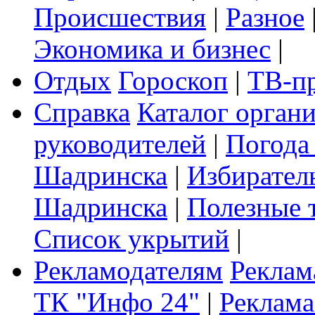
Происшествия
|
Разное
Экономика и бизнес
|
Отдых
Гороскоп
|
ТВ-п
Справка
Каталог орган
руководителей
|
Погода
Шадринска
|
Избирател
Шадринска
|
Полезные 
Список укрытий
|
Рекламодателям
Реклам
ТК "Инфо 24"
|
Реклама