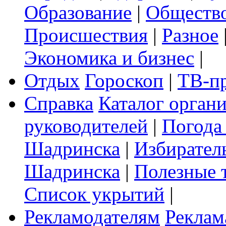
Образование
|
Обществ
Происшествия
|
Разное
Экономика и бизнес
|
Отдых
Гороскоп
|
ТВ-п
Справка
Каталог орган
руководителей
|
Погода
Шадринска
|
Избирател
Шадринска
|
Полезные 
Список укрытий
|
Рекламодателям
Реклам