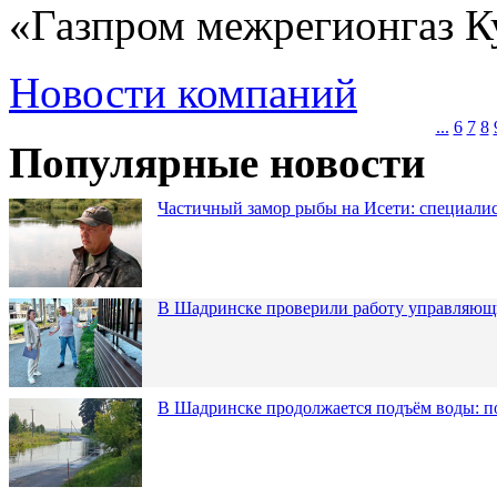
«Газпром межрегионгаз К
Новости компаний
...
6
7
8
Популярные новости
Частичный замор рыбы на Исети: специалис
В Шадринске проверили работу управляющ
В Шадринске продолжается подъём воды: п