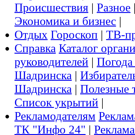
Происшествия
|
Разное
Экономика и бизнес
|
Отдых
Гороскоп
|
ТВ-п
Справка
Каталог орган
руководителей
|
Погода
Шадринска
|
Избирател
Шадринска
|
Полезные 
Список укрытий
|
Рекламодателям
Реклам
ТК "Инфо 24"
|
Реклама