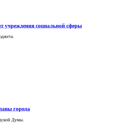
нт учреждения социальной сферы
юджета.
лавы города
дской Думы.