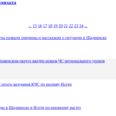
ндидата
...
15
16
17
18
19
20
21
22
23
24
...
ты назвали причины и рассказали о ситуации в Шадринске
Тюменском округе введён режим ЧС регионального уровня
 итоги заседания КЧС по разливу Исети
оды в Шадринске в Исети по-прежнему растет