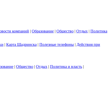
овости компаний
|
Образование
|
Общество
|
Отдых
|
Политика
ки
|
Карта Шадринска
|
Полезные телефоны
|
Действия при
зование
|
Общество
|
Отдых
|
Политика и власть
|