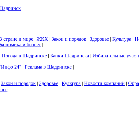
В стране и мире
|
ЖКХ
|
Закон и порядок
|
Здоровье
|
Культура
|
Н
кономика и бизнес
|
|
Погода в Шадринске
|
Банки Шадринска
|
Избирательные участ
"Инфо 24"
|
Реклама в Шадринске
|
|
Закон и порядок
|
Здоровье
|
Культура
|
Новости компаний
|
Обра
знес
|