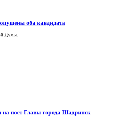
 допущены оба кандидата
ой Думы.
ы на пост Главы города Шадринск