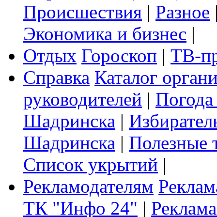
Происшествия
|
Разное
Экономика и бизнес
|
Отдых
Гороскоп
|
ТВ-п
Справка
Каталог орган
руководителей
|
Погода
Шадринска
|
Избирател
Шадринска
|
Полезные 
Список укрытий
|
Рекламодателям
Реклам
ТК "Инфо 24"
|
Реклама