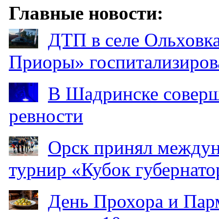
Главные новости:
ДТП в селе Ольховка
Приоры» госпитализиро
В Шадринске соверш
ревности
Орск принял между
турнир «Кубок губернато
День Прохора и Пар