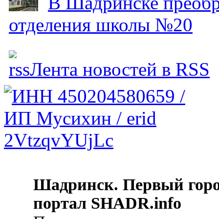
В Шадринске преобр
отделения школы №20
Лента новостей в RSS
Шадринск. Первый гор
портал SHADR.info