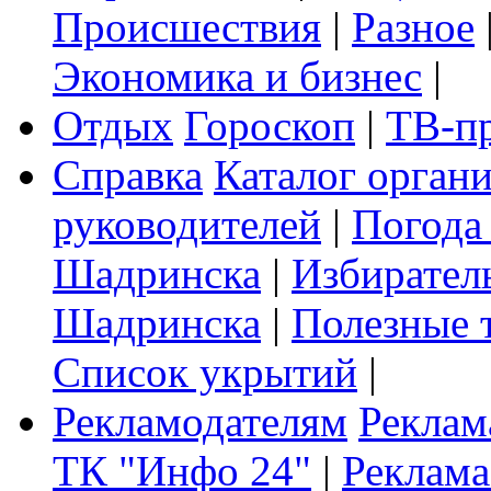
Происшествия
|
Разное
Экономика и бизнес
|
Отдых
Гороскоп
|
ТВ-п
Справка
Каталог орган
руководителей
|
Погода
Шадринска
|
Избирател
Шадринска
|
Полезные 
Список укрытий
|
Рекламодателям
Реклам
ТК "Инфо 24"
|
Реклама