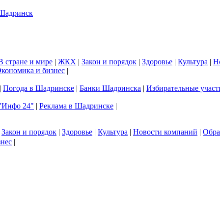
В стране и мире
|
ЖКХ
|
Закон и порядок
|
Здоровье
|
Культура
|
Н
кономика и бизнес
|
|
Погода в Шадринске
|
Банки Шадринска
|
Избирательные участ
"Инфо 24"
|
Реклама в Шадринске
|
|
Закон и порядок
|
Здоровье
|
Культура
|
Новости компаний
|
Обра
знес
|