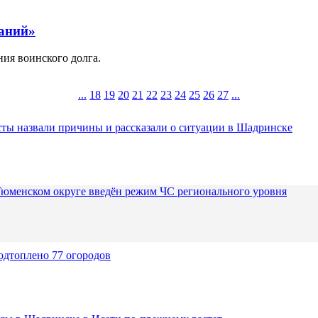
ланий»
ия воинского долга.
...
18
19
20
21
22
23
24
25
26
27
...
ты назвали причины и рассказали о ситуации в Шадринске
Тюменском округе введён режим ЧС регионального уровня
одтоплено 77 огородов