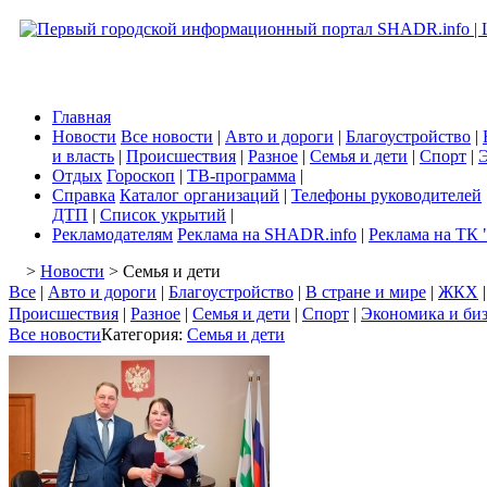
Главная
Новости
Все новости
|
Авто и дороги
|
Благоустройство
|
и власть
|
Происшествия
|
Разное
|
Семья и дети
|
Спорт
|
Э
Отдых
Гороскоп
|
ТВ-программа
|
Справка
Каталог организаций
|
Телефоны руководителей
ДТП
|
Список укрытий
|
Рекламодателям
Реклама на SHADR.info
|
Реклама на ТК 
>
Новости
> Семья и дети
Все
|
Авто и дороги
|
Благоустройство
|
В стране и мире
|
ЖКХ
Происшествия
|
Разное
|
Семья и дети
|
Спорт
|
Экономика и би
Все новости
Категория:
Семья и дети