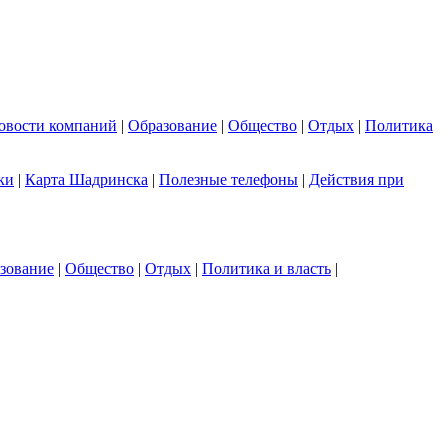
овости компаний
|
Образование
|
Общество
|
Отдых
|
Политика
ки
|
Карта Шадринска
|
Полезные телефоны
|
Действия при
зование
|
Общество
|
Отдых
|
Политика и власть
|