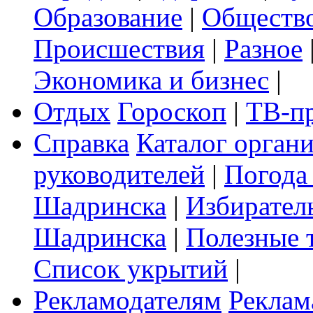
Образование
|
Обществ
Происшествия
|
Разное
Экономика и бизнес
|
Отдых
Гороскоп
|
ТВ-п
Справка
Каталог орган
руководителей
|
Погода
Шадринска
|
Избирател
Шадринска
|
Полезные 
Список укрытий
|
Рекламодателям
Реклам