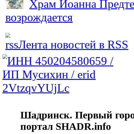
Храм Иоанна Предтеч
возрождается
Лента новостей в RSS
Шадринск. Первый гор
портал SHADR.info