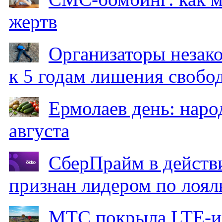
жертв
Организаторы незак
к 5 годам лишения свобо
Ермолаев день: наро
августа
СберПрайм в действ
признан лидером по лоял
МТС покрыла LTE-ин