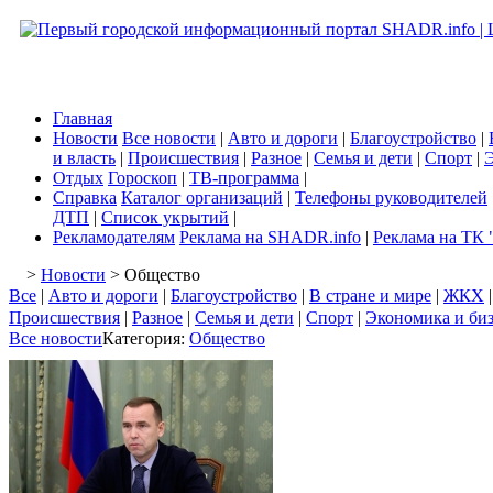
Главная
Новости
Все новости
|
Авто и дороги
|
Благоустройство
|
и власть
|
Происшествия
|
Разное
|
Семья и дети
|
Спорт
|
Э
Отдых
Гороскоп
|
ТВ-программа
|
Справка
Каталог организаций
|
Телефоны руководителей
ДТП
|
Список укрытий
|
Рекламодателям
Реклама на SHADR.info
|
Реклама на ТК 
>
Новости
> Общество
Все
|
Авто и дороги
|
Благоустройство
|
В стране и мире
|
ЖКХ
Происшествия
|
Разное
|
Семья и дети
|
Спорт
|
Экономика и би
Все новости
Категория:
Общество