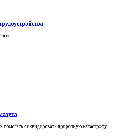
трудоустройства
елей.
мазута
сь помогать ликвидировать природную катастрофу.