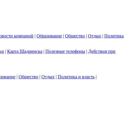
овости компаний
|
Образование
|
Общество
|
Отдых
|
Политика
ки
|
Карта Шадринска
|
Полезные телефоны
|
Действия при
зование
|
Общество
|
Отдых
|
Политика и власть
|