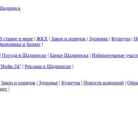
В стране и мире
|
ЖКХ
|
Закон и порядок
|
Здоровье
|
Культура
|
Н
кономика и бизнес
|
|
Погода в Шадринске
|
Банки Шадринска
|
Избирательные участ
"Инфо 24"
|
Реклама в Шадринске
|
|
Закон и порядок
|
Здоровье
|
Культура
|
Новости компаний
|
Обра
знес
|