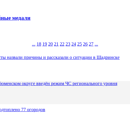
йные медали
...
18
19
20
21
22
23
24
25
26
27
...
ты назвали причины и рассказали о ситуации в Шадринске
Тюменском округе введён режим ЧС регионального уровня
одтоплено 77 огородов