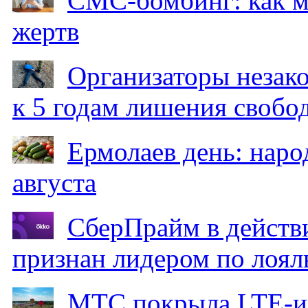
СМС-бомбинг: как 
жертв
Организаторы незак
к 5 годам лишения свобо
Ермолаев день: наро
августа
СберПрайм в действ
признан лидером по лоял
МТС покрыла LTE-ин