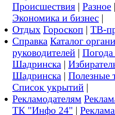
Происшествия
|
Разное
Экономика и бизнес
|
Отдых
Гороскоп
|
ТВ-п
Справка
Каталог орган
руководителей
|
Погода
Шадринска
|
Избирател
Шадринска
|
Полезные 
Список укрытий
|
Рекламодателям
Реклам
ТК "Инфо 24"
|
Реклама