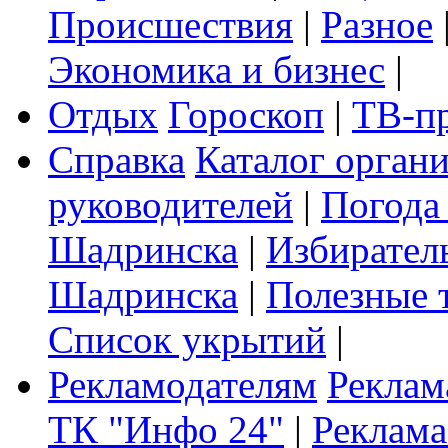
Происшествия
|
Разное
Экономика и бизнес
|
Отдых
Гороскоп
|
ТВ-п
Справка
Каталог орган
руководителей
|
Погода
Шадринска
|
Избирател
Шадринска
|
Полезные 
Список укрытий
|
Рекламодателям
Реклам
ТК "Инфо 24"
|
Реклама