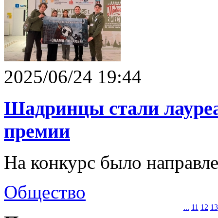
2025/06/24 19:44
Шадринцы стали лауреа
премии
На конкурс было направле
Общество
...
11
12
13