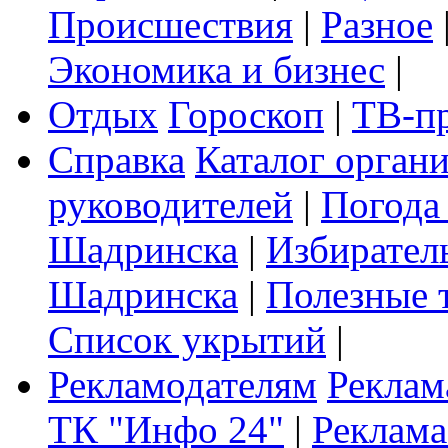
Происшествия
|
Разное
Экономика и бизнес
|
Отдых
Гороскоп
|
ТВ-п
Справка
Каталог орган
руководителей
|
Погода
Шадринска
|
Избирател
Шадринска
|
Полезные 
Список укрытий
|
Рекламодателям
Реклам
ТК "Инфо 24"
|
Реклама