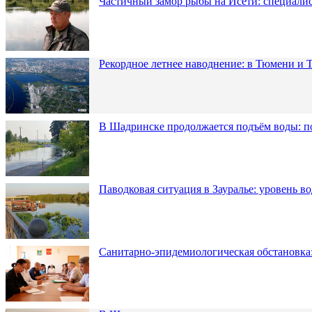
Частичный замор рыбы на Исети: специалис
Рекордное летнее наводнение: в Тюмени и 
В Шадринске продолжается подъём воды: п
Паводковая ситуация в Зауралье: уровень в
Санитарно-эпидемиологическая обстановка: