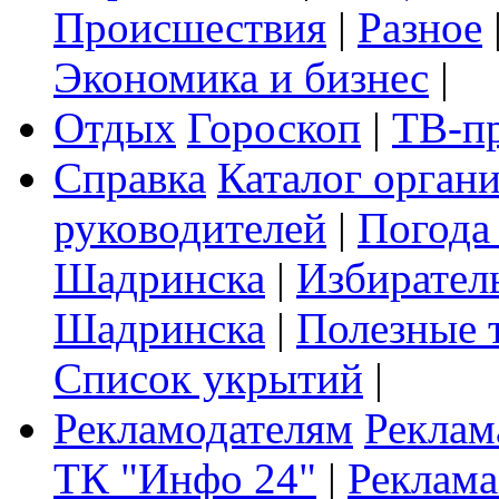
Происшествия
|
Разное
Экономика и бизнес
|
Отдых
Гороскоп
|
ТВ-п
Справка
Каталог орган
руководителей
|
Погода
Шадринска
|
Избирател
Шадринска
|
Полезные 
Список укрытий
|
Рекламодателям
Реклам
ТК "Инфо 24"
|
Реклама