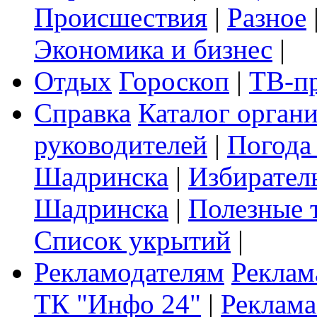
Происшествия
|
Разное
Экономика и бизнес
|
Отдых
Гороскоп
|
ТВ-п
Справка
Каталог орган
руководителей
|
Погода
Шадринска
|
Избирател
Шадринска
|
Полезные 
Список укрытий
|
Рекламодателям
Реклам
ТК "Инфо 24"
|
Реклама