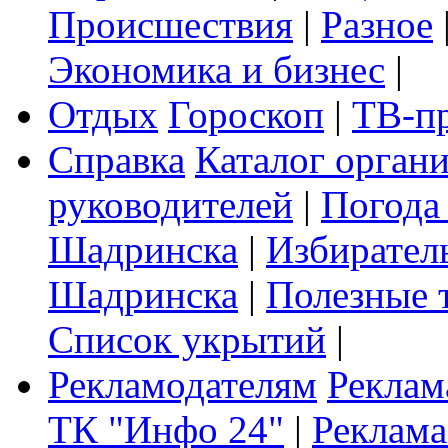
Происшествия
|
Разное
Экономика и бизнес
|
Отдых
Гороскоп
|
ТВ-п
Справка
Каталог орган
руководителей
|
Погода
Шадринска
|
Избирател
Шадринска
|
Полезные 
Список укрытий
|
Рекламодателям
Реклам
ТК "Инфо 24"
|
Реклама