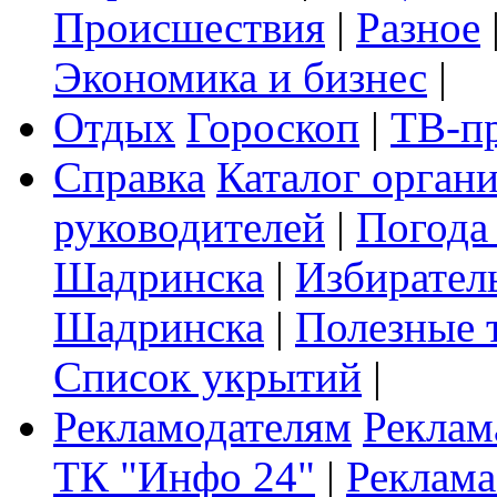
Происшествия
|
Разное
Экономика и бизнес
|
Отдых
Гороскоп
|
ТВ-п
Справка
Каталог орган
руководителей
|
Погода
Шадринска
|
Избирател
Шадринска
|
Полезные 
Список укрытий
|
Рекламодателям
Реклам
ТК "Инфо 24"
|
Реклама