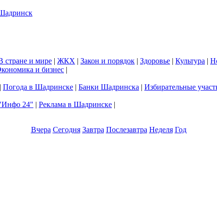
В стране и мире
|
ЖКХ
|
Закон и порядок
|
Здоровье
|
Культура
|
Н
кономика и бизнес
|
|
Погода в Шадринске
|
Банки Шадринска
|
Избирательные участ
"Инфо 24"
|
Реклама в Шадринске
|
Вчера
Сегодня
Завтра
Послезавтра
Неделя
Год