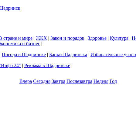
В стране и мире
|
ЖКХ
|
Закон и порядок
|
Здоровье
|
Культура
|
Н
кономика и бизнес
|
|
Погода в Шадринске
|
Банки Шадринска
|
Избирательные участ
"Инфо 24"
|
Реклама в Шадринске
|
Вчера
Сегодня
Завтра
Послезавтра
Неделя
Год