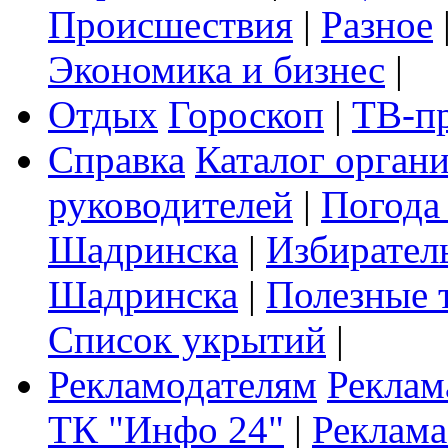
Происшествия
|
Разное
Экономика и бизнес
|
Отдых
Гороскоп
|
ТВ-п
Справка
Каталог орган
руководителей
|
Погода
Шадринска
|
Избирател
Шадринска
|
Полезные 
Список укрытий
|
Рекламодателям
Реклам
ТК "Инфо 24"
|
Реклама