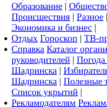
Образование
|
Обществ
Происшествия
|
Разное
Экономика и бизнес
|
Отдых
Гороскоп
|
ТВ-п
Справка
Каталог орган
руководителей
|
Погода
Шадринска
|
Избирател
Шадринска
|
Полезные 
Список укрытий
|
Рекламодателям
Реклам