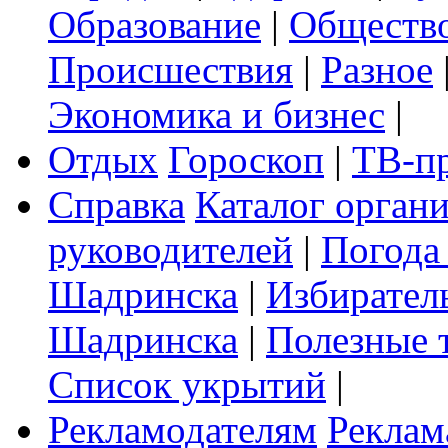
Образование
|
Обществ
Происшествия
|
Разное
Экономика и бизнес
|
Отдых
Гороскоп
|
ТВ-п
Справка
Каталог орган
руководителей
|
Погода
Шадринска
|
Избирател
Шадринска
|
Полезные 
Список укрытий
|
Рекламодателям
Реклам