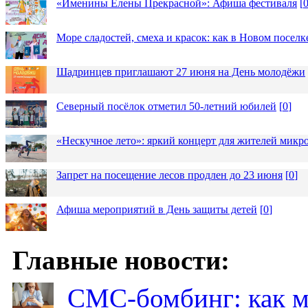
«Именины Елены Прекрасной»: Афиша фестиваля
[
Море сладостей, смеха и красок: как в Новом посел
Шадринцев приглашают 27 июня на День молодёжи
Северный посёлок отметил 50-летний юбилей
[
0
]
«Нескучное лето»: яркий концерт для жителей микр
Запрет на посещение лесов продлен до 23 июня
[
0
]
Афиша мероприятий в День защиты детей
[
0
]
Главные новости:
СМС-бомбинг: как 