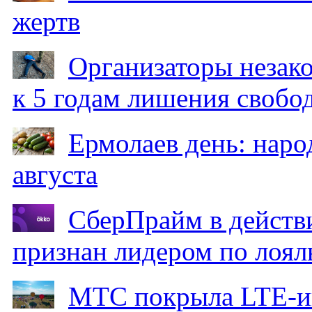
жертв
Организаторы незак
к 5 годам лишения свобо
Ермолаев день: наро
августа
СберПрайм в действ
признан лидером по лоял
МТС покрыла LTE-ин