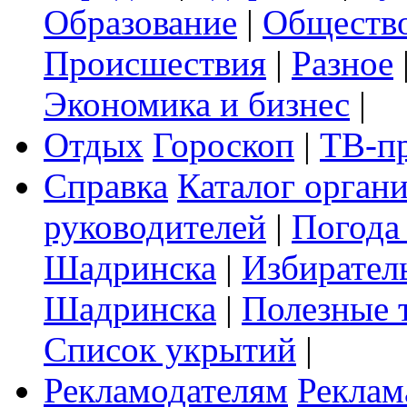
Образование
|
Обществ
Происшествия
|
Разное
Экономика и бизнес
|
Отдых
Гороскоп
|
ТВ-п
Справка
Каталог орган
руководителей
|
Погода
Шадринска
|
Избирател
Шадринска
|
Полезные 
Список укрытий
|
Рекламодателям
Реклам