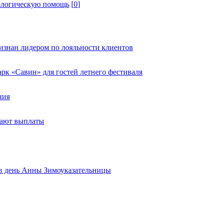
ологическую помощь
[
0
]
изнан лидером по лояльности клиентов
к «Савин» для гостей летнего фестиваля
ния
тают выплаты
ь в день Анны Зимоуказательницы