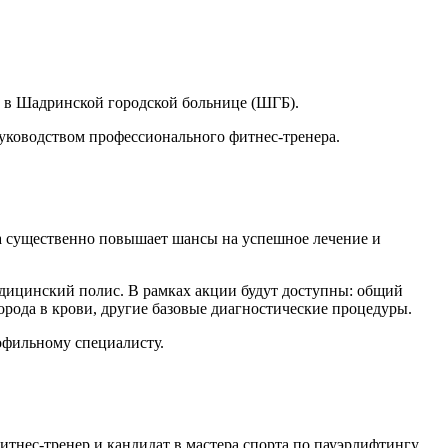
и в Шадринской городской больнице (ШГБ).
 руководством профессионального фитнес‑тренера.
ка существенно повышает шансы на успешное лечение и
едицинский полис. В рамках акции будут доступны: общий
лорода в крови, другие базовые диагностические процедуры.
офильному специалисту.
итнес‑тренер и кандидат в мастера спорта по пауэрлифтингу.