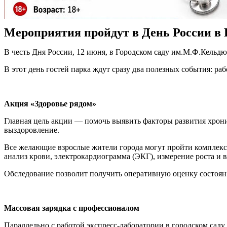
Мероприятия пройдут в День России в Г
В честь Дня России, 12 июня, в Городском саду им.М.Ф.Кель
В этот день гостей парка ждут сразу два полезных события: р
Акция «Здоровье рядом»
Главная цель акции — помочь выявить факторы развития хрон
выздоровление.
Все желающие взрослые жители города могут пройти комплексн
анализ крови, электрокардиограмма (ЭКГ), измерение роста и 
Обследование позволит получить оперативную оценку состояни
Массовая зарядка с профессионалом
Параллельно с работой экспресс‑лаборатории в городском саду