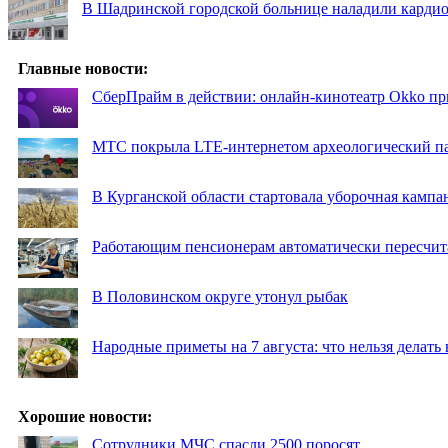
В Шадринской городской больнице наладили карди
Главные новости:
СберПрайм в действии: онлайн-кинотеатр Okko пр
МТС покрыла LTE-интернетом археологический пар
В Курганской области стартовала уборочная кампа
Работающим пенсионерам автоматически пересчи
В Половинском округе утонул рыбак
Народные приметы на 7 августа: что нельзя делат
Хорошие новости:
Сотрудники МЧС спасли 2500 поросят