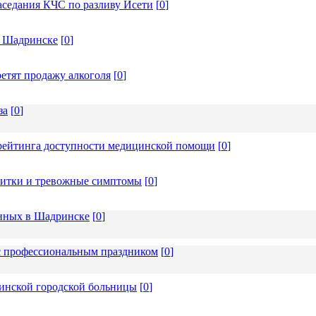
аседания КЧС по разливу Исети
[
0
]
в Шадринске
[
0
]
ретят продажу алкоголя
[
0
]
за
[
0
]
 рейтинга доступности медицинской помощи
[
0
]
апитки и тревожные симптомы
[
0
]
ённых в Шадринске
[
0
]
 с профессиональным праздником
[
0
]
инской городской больницы
[
0
]