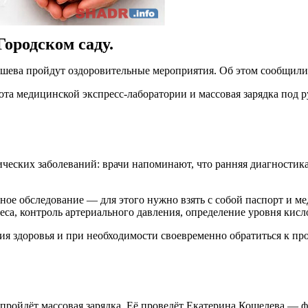
ородском саду.
дюшева пройдут оздоровительные мероприятия. Об этом сообщил
абота медицинской экспресс‑лаборатории и массовая зарядка под
ических заболеваний: врачи напоминают, что ранняя диагности
ое обследование — для этого нужно взять с собой паспорт и м
веса, контроль артериального давления, определение уровня кис
я здоровья и при необходимости своевременно обратиться к пр
 пройдёт массовая зарядка. Её проведёт Екатерина Кошелева — ф