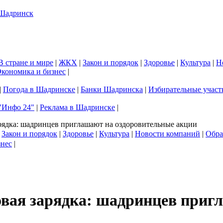
В стране и мире
|
ЖКХ
|
Закон и порядок
|
Здоровье
|
Культура
|
Н
кономика и бизнес
|
|
Погода в Шадринске
|
Банки Шадринска
|
Избирательные участ
"Инфо 24"
|
Реклама в Шадринске
|
арядка: шадринцев приглашают на оздоровительные акции
|
Закон и порядок
|
Здоровье
|
Культура
|
Новости компаний
|
Обра
знес
|
овая зарядка: шадринцев приг