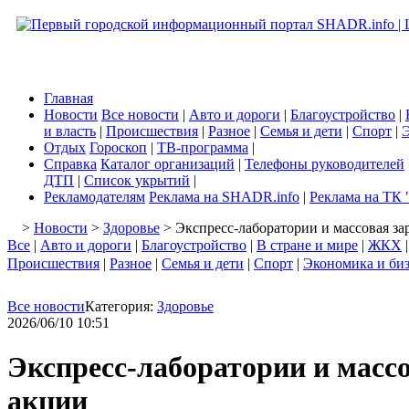
Главная
Новости
Все новости
|
Авто и дороги
|
Благоустройство
|
и власть
|
Происшествия
|
Разное
|
Семья и дети
|
Спорт
|
Э
Отдых
Гороскоп
|
ТВ-программа
|
Справка
Каталог организаций
|
Телефоны руководителей
ДТП
|
Список укрытий
|
Рекламодателям
Реклама на SHADR.info
|
Реклама на ТК 
>
Новости
>
Здоровье
> Экспресс-лаборатории и массовая з
Все
|
Авто и дороги
|
Благоустройство
|
В стране и мире
|
ЖКХ
Происшествия
|
Разное
|
Семья и дети
|
Спорт
|
Экономика и би
Все новости
Категория:
Здоровье
2026/06/10 10:51
Экспресс-лаборатории и масс
акции