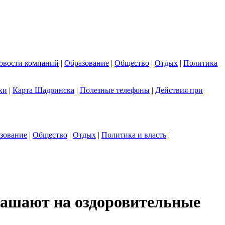
овости компаний
|
Образование
|
Общество
|
Отдых
|
Политика
ки
|
Карта Шадринска
|
Полезные телефоны
|
Действия при
зование
|
Общество
|
Отдых
|
Политика и власть
|
лашают на оздоровительные