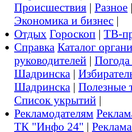
Происшествия
|
Разное
Экономика и бизнес
|
Отдых
Гороскоп
|
ТВ-п
Справка
Каталог орган
руководителей
|
Погода
Шадринска
|
Избирател
Шадринска
|
Полезные 
Список укрытий
|
Рекламодателям
Реклам
ТК "Инфо 24"
|
Реклама