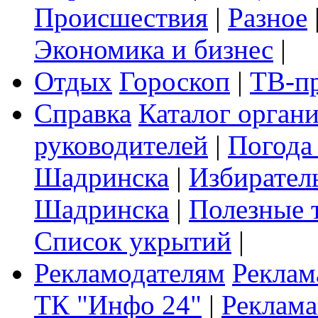
Происшествия
|
Разное
Экономика и бизнес
|
Отдых
Гороскоп
|
ТВ-п
Справка
Каталог орган
руководителей
|
Погода
Шадринска
|
Избирател
Шадринска
|
Полезные 
Список укрытий
|
Рекламодателям
Реклам
ТК "Инфо 24"
|
Реклама