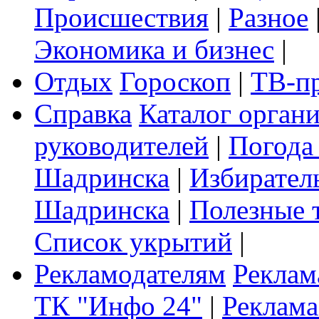
Происшествия
|
Разное
Экономика и бизнес
|
Отдых
Гороскоп
|
ТВ-п
Справка
Каталог орган
руководителей
|
Погода
Шадринска
|
Избирател
Шадринска
|
Полезные 
Список укрытий
|
Рекламодателям
Реклам
ТК "Инфо 24"
|
Реклама