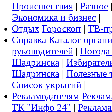
Происшествия
|
Разное
Экономика и бизнес
|
Отдых
Гороскоп
|
ТВ-п
Справка
Каталог орган
руководителей
|
Погода
Шадринска
|
Избирател
Шадринска
|
Полезные 
Список укрытий
|
Рекламодателям
Реклам
ТК "Инфо 24"
|
Реклама