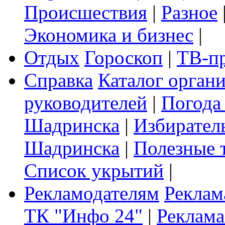
Происшествия
|
Разное
Экономика и бизнес
|
Отдых
Гороскоп
|
ТВ-п
Справка
Каталог орган
руководителей
|
Погода
Шадринска
|
Избирател
Шадринска
|
Полезные 
Список укрытий
|
Рекламодателям
Реклам
ТК "Инфо 24"
|
Реклама